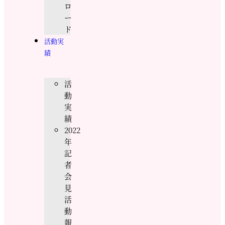
ロ
ー
ド
活動実
績
活
動
実
績
2022
年
記
者
会
見
活
動
報