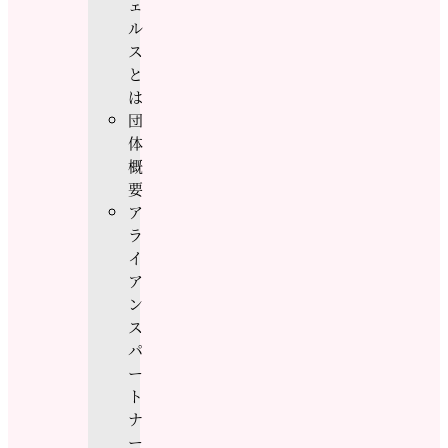
ェ
ル
ス
と
は
団
体
概
要
ア
ラ
イ
ア
ン
ス
パ
ー
ト
ナ
ー