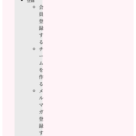
登録
会
員
登
録
す
る
チ
ー
ム
を
作
る
メ
ル
マ
ガ
登
録
す