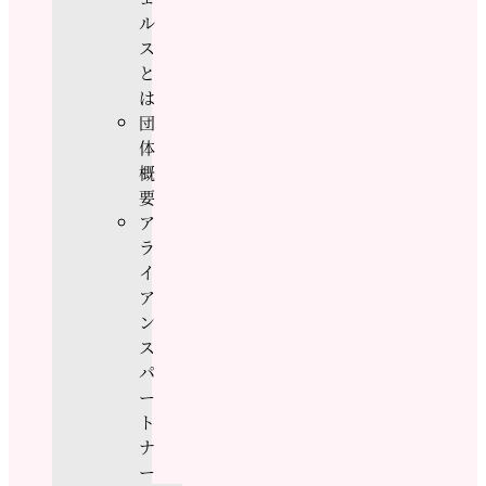
ル
ス
と
は
団
体
概
要
ア
ラ
イ
ア
ン
ス
パ
ー
ト
ナ
ー