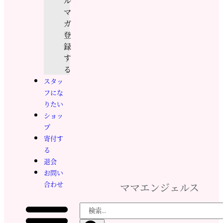
ル
マ
ガ
登
録
す
る
スタッ
フにな
りたい
ショッ
プ
寄付す
る
退会
お問い
合わせ
ママエンジェルス