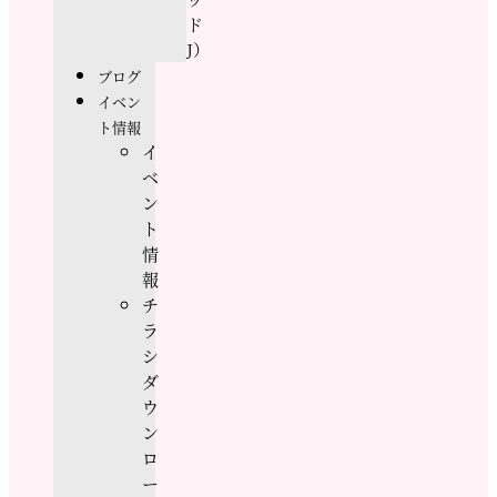
ド
J）
ブログ
イベン
ト情報
イ
ベ
ン
ト
情
報
チ
ラ
シ
ダ
ウ
ン
ロ
ー