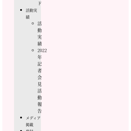
ド
活動実
績
活
動
実
績
2022
年
記
者
会
見
活
動
報
告
メディア
掲載