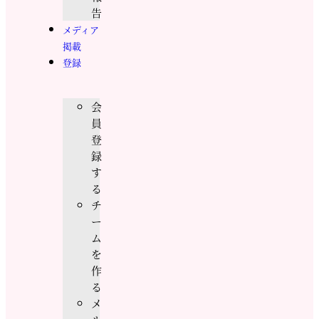
告
メディア
掲載
登録
会
員
登
録
す
る
チ
ー
ム
を
作
る
メ