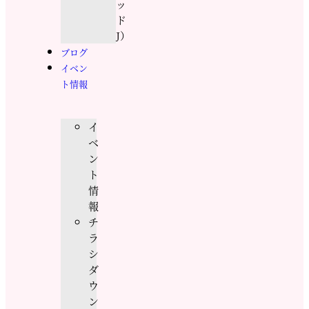
ッ
ド
J）
ブログ
イベン
ト情報
イ
ベ
ン
ト
情
報
チ
ラ
シ
ダ
ウ
ン