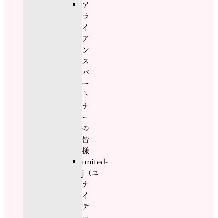
ア
ラ
イ
ア
ン
ス
パ
ー
ト
ナ
ー
の
皆
様
united-
j（ユ
ナ
イ
テ
ッ