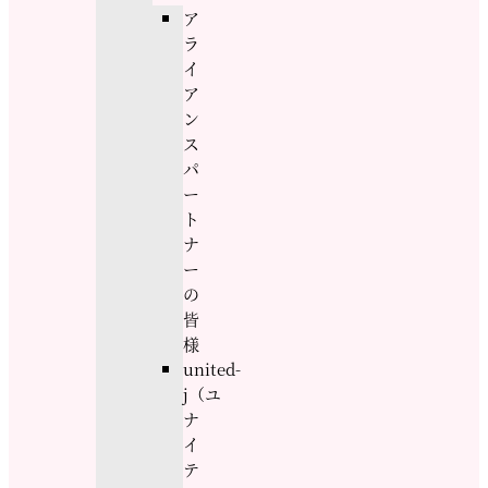
ア
ラ
イ
ア
ン
ス
パ
ー
ト
ナ
ー
の
皆
様
united-
j（ユ
ナ
イ
テ