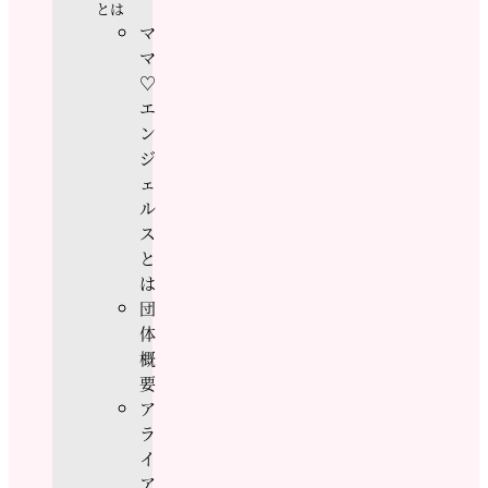
とは
マ
マ
♡
エ
ン
ジ
ェ
ル
ス
と
は
団
体
概
要
ア
ラ
イ
ア