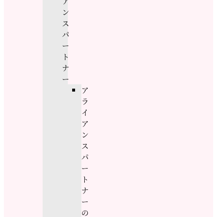
ア
ン
ス
パ
ー
ト
ナ
ー
ア
ラ
イ
ア
ン
ス
パ
ー
ト
ナ
ー
の