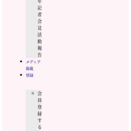
年
記
者
会
見
活
動
報
告
メディア
掲載
登録
会
員
登
録
す
る