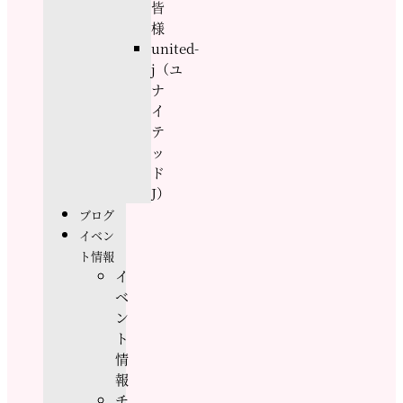
皆
様
united-
j（ユ
ナ
イ
テ
ッ
ド
J）
ブログ
イベン
ト情報
イ
ベ
ン
ト
情
報
チ