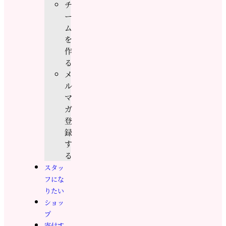
チ
ー
ム
を
作
る
メ
ル
マ
ガ
登
録
す
る
スタッ
フにな
りたい
ショッ
プ
寄付す