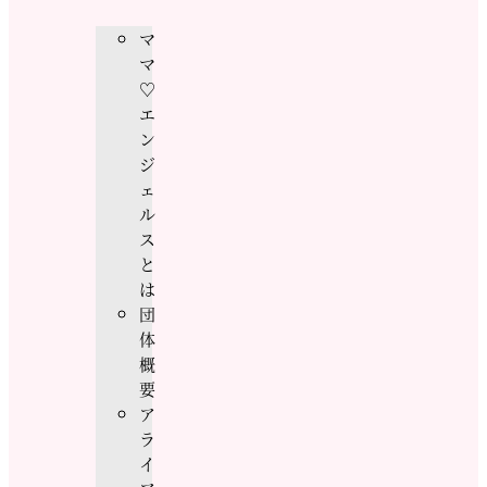
マ
マ
♡
エ
ン
ジ
ェ
ル
ス
と
は
団
体
概
要
ア
ラ
イ