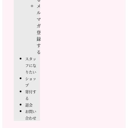
メ
ル
マ
ガ
登
録
す
る
スタッ
フにな
りたい
ショッ
プ
寄付す
る
退会
お問い
合わせ