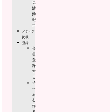
見
活
動
報
告
メディア
掲載
登録
会
員
登
録
す
る
チ
ー
ム
を
作
る