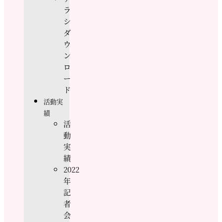
ラ
シ
ダ
ウ
ン
ロ
ー
ド
活動実
績
活
動
実
績
2022
年
記
者
会