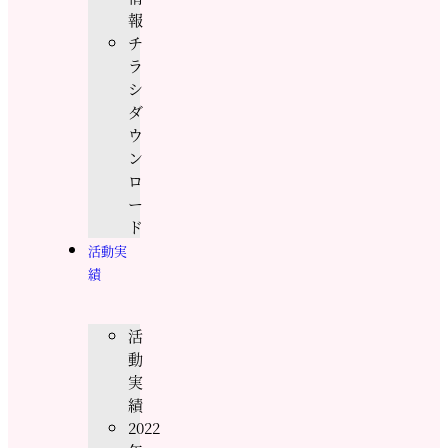
報
チ
ラ
シ
ダ
ウ
ン
ロ
ー
ド
活動実
績
活
動
実
績
2022