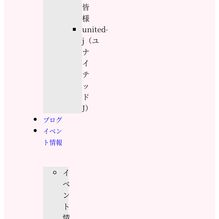
皆
様
united-
j（ユ
ナ
イ
テ
ッ
ド
J）
ブログ
イベン
ト情報
イ
ベ
ン
ト
情