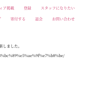
ィア掲載
登録
スタッフになりたい
プ
寄付する
退会
お問い合わせ
新しました。
e8%bc%89%e5%ae%9f%e7%b8%be/