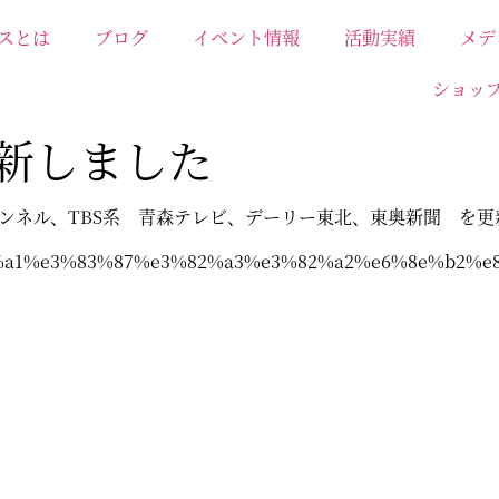
スとは
ブログ
イベント情報
活動実績
メデ
ショッ
新しました
ンネル、TBS系 青森テレビ、デーリー東北、東奥新聞 を更
%83%a1%e3%83%87%e3%82%a3%e3%82%a2%e6%8e%b2%