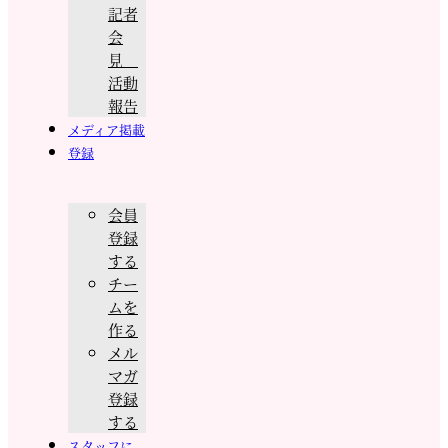
記者
会
見
活動
報告
メディア掲載
登録
会員
登録
する
チー
ムを
作る
メル
マガ
登録
する
スタッフに