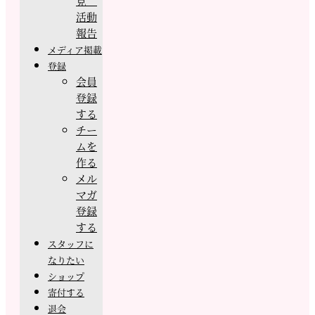
見
活動
報告
メディア掲載
登録
会員
登録
する
チー
ムを
作る
メル
マガ
登録
する
スタッフに
なりたい
ショップ
寄付する
退会