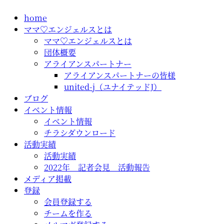
コ
home
ン
ママ♡エンジェルスとは
テ
ママ♡エンジェルスとは
ン
団体概要
ツ
アライアンスパートナー
に
アライアンスパートナーの皆様
ス
united-j（ユナイテッドJ）
キ
ブログ
ッ
イベント情報
プ
イベント情報
チラシダウンロード
活動実績
活動実績
2022年 記者会見 活動報告
メディア掲載
登録
会員登録する
チームを作る