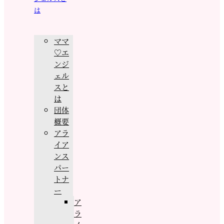
は
ママ
♡エ
ンジ
ェル
スと
は
団体
概要
アラ
イア
ンス
パー
トナ
ー
ア
ラ