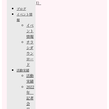
J）
ブログ
イベント情
報
イベ
ント
情報
チラ
シダ
ウン
ロー
ド
活動実績
活動
実績
2022
年
記者
会