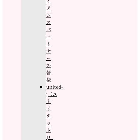
イ
ア
ン
ス
パ
ー
ト
ナ
ー
の
皆
様
united-
j（ユ
ナ
イ
テ
ッ
ド
J）