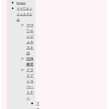
home
ママ♡エン
ジェルスと
は
ママ
♡エ
ンジ
ェル
スと
は
団体
概要
アラ
イア
ンス
パー
トナ
ー
ア
ラ