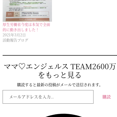
厚生労働省今度は本気で全面
的に動き出しました！
2021年3月2日
活動報告ブログ
ママ♡エンジェルス TEAM2600万
をもっと見る
購読すると最新の投稿がメールで送信されます。
メ
ー
購読
ル
ア
ド
レ
ス