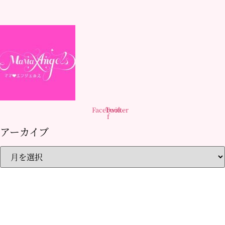
Facebook-
Twitter
f
アーカイブ
ア
ー
カ
イ
ブ