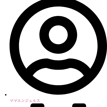
を
入
力...
ママエンジェルス