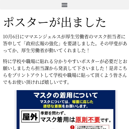
コ
ン
ポスターが出ました
テ
ン
ツ
10月6日にママエンジェルスが厚生労働省のマスク担当者に
に
答申して「政府広報の強化」を要請しました。その甲斐があ
ス
ってか、厚生労働省が動いてくれました！
キ
ッ
特に学校や職場に貼れる分かりやすいポスターが必要だとお
プ
願いしましたら担当課から発表して下さいました！是非こち
らをプリントアウトして学校や職場に貼って頂くよう皆さん
でもお使い頂ければ嬉しいです。